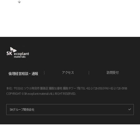
アクセス
訪問受付
倫理経営相談・通報
本社 : 〒03161 ソウル特別市 鍾路区 鍾路51番地 鍾路タワー 7階 TEL +82-2-728-0910 FAX +82-2-728-0998
COPYRIGHT © SK ecoplant materials ALL RIGHT RESERVED.
SKグループ関係会社