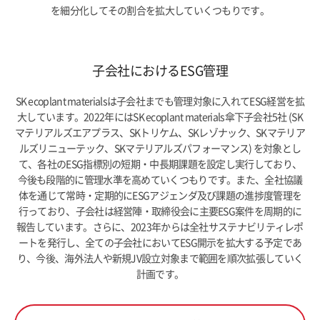
を細分化してその割合を拡大していくつもりです。
子会社におけるESG管理
SK ecoplant materialsは子会社までも管理対象に入れてESG経営を拡
大しています。2022年にはSK ecoplant materials傘下子会社5社 (SK
マテリアルズエアプラス、SKトリケム、SKレゾナック、SKマテリア
ルズリニューテック、SKマテリアルズパフォーマンス) を対象とし
て、各社のESG指標別の短期・中長期課題を設定し実行しており、
今後も段階的に管理水準を高めていくつもりです。また、全社協議
体を通じて常時・定期的にESGアジェンダ及び課題の進捗度管理を
行っており、子会社は経営陣・取締役会に主要ESG案件を周期的に
報告しています。さらに、2023年からは全社サステナビリティレポ
ートを発行し、全ての子会社においてESG開示を拡大する予定であ
り、今後、海外法人や新規JV設立対象まで範囲を順次拡張していく
計画です。