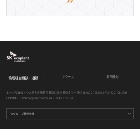
アクセス
訪問受付
倫理経営相談・通報
本社 : 〒03161 ソウル特別市 鍾路区 鍾路51番地 鍾路タワー 7階 TEL +82-2-728-0910 FAX +82-2-728-0998
COPYRIGHT © SK ecoplant materials ALL RIGHT RESERVED.
SKグループ関係会社