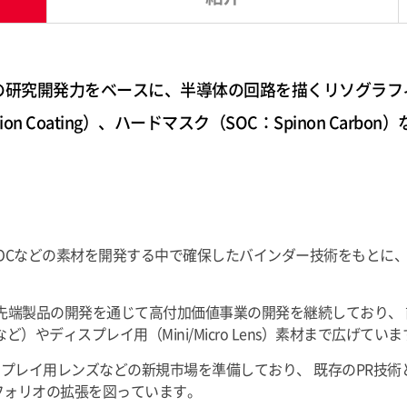
の研究開発力をベースに、半導体の回路を描くリソグラフ
Reflection Coating）、ハードマスク（SOC：Spinon
、SOCなどの素材を開発する中で確保したバインダー技術をもと
ど先端製品の開発を通じて高付加価値事業の開発を継続しており、
やディスプレイ用（Mini/Micro Lens）素材まで広げていま
レイ用レンズなどの新規市場を準備しており、 既存のPR技術とSOC技術
フォリオの拡張を図っています。