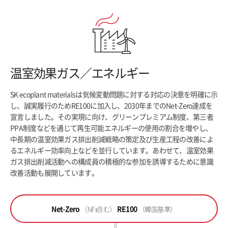
温室効果ガス／エネルギー
SK ecoplant materialsは気候変動問題に対する対応の決意を明確に示
し、誠実履行のためRE100に加入し、2030年までのNet-Zero達成を
宣言しました。その実現に向け、グリーンプレミアム制度、第三者
PPA制度などを通じて再生可能エネルギーの使用の割合を増やし、
中長期の温室効果ガス排出削減戦略の策定及び生産工程の改善によ
るエネルギー効率向上などを並行しています。あわせて、温室効果
ガス排出削減活動への構成員の積極的な参加を誘導するために意識
改善活動も展開しています。
Net-Zero
RE100
（NF
含む）
（韓国基準）
3