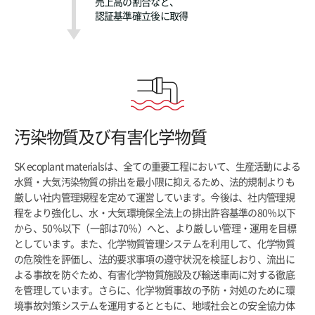
売上高の割合など、
認証基準確立後に取得
汚染物質及び有害化学物質
SK ecoplant materialsは、全ての重要工程において、生産活動による
水質・大気汚染物質の排出を最小限に抑えるため、法的規制よりも
厳しい社内管理規程を定めて運営しています。今後は、社内管理規
程をより強化し、水・大気環境保全法上の排出許容基準の80％以下
から、50％以下（一部は70％）へと、より厳しい管理・運用を目標
としています。また、化学物質管理システムを利用して、化学物質
の危険性を評価し、法的要求事項の遵守状況を検証しおり、流出に
よる事故を防ぐため、有害化学物質施設及び輸送車両に対する徹底
を管理しています。さらに、化学物質事故の予防・対処のために環
境事故対策システムを運用するとともに、地域社会との安全協力体