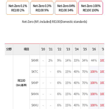
Net-Zero 0.1%
Net-Zero 0.3%
Net-Zero 84%
Net-Zero 100%
RE100 2%
RE100 9%
RE100 34%
RE100 100%
Net-Zero (NF
included) RE100(Domestic standards)
3
分野
項目
’20
’21
’22
’23
’24
’25
’26
’30
SKMR
-
2%
9%
14%
33%
34%
44%
100%
SKTC
-
-
6%
15%
40%
70%
100%
100%
RE100
SKMP
-
-
6%
15%
40%
70%
100%
100%
（BAU基準）
SKMN
-
-
6%
15%
40%
70%
100%
100%
SKMJ
-
-
6%
15%
40%
70%
100%
100%