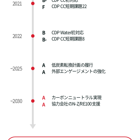
B-
2021
CDP CC短期課題22
F
B
CDP Water初対応
2022
CDP CC短期課題8
B-
A
低炭素転換計画の履行
~2025
外部エンゲージメントの強化
A
A
カーボンニュートラル実現
~2030
協力会社のN-Z/RE100支援
A