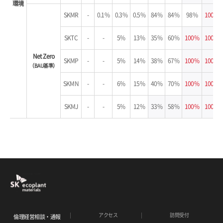
環境
SKMR
-
0.1%
0.3%
0.5%
84%
84%
98%
100%
SKTC
-
-
5%
13%
35%
60%
100%
100%
Net Zero
SKMP
-
-
5%
14%
38%
67%
100%
100%
（BAU基準）
SKMN
-
-
6%
15%
40%
70%
100%
100%
SKMJ
-
-
5%
12%
33%
58%
100%
100%
アクセス
訪問受付
倫理経営相談・通報