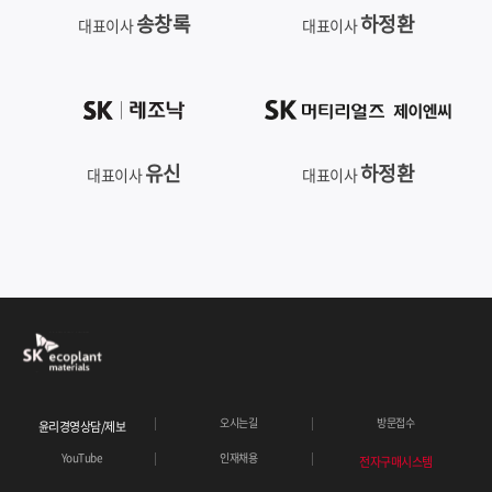
송창록
하정환
대표이사
대표이사
유신
하정환
대표이사
대표이사
오시는길
방문접수
윤리경영상담/제보
YouTube
인재채용
전자구매시스템