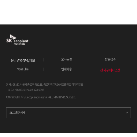
오시는길
방문접수
윤리경영상담/제보
YouTube
인재채용
전자구매시스템
본사 : 03161 서울시 종로구 종로51, 종로타워 7F SK에코플랜트 머티리얼즈
TEL 02-728-0910 FAX 02-728-0998
COPYRIGHT © SK ecoplant materials ALL RIGHTS RESERVED.
SK 그룹 관계사